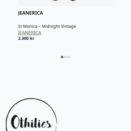
Fuji
JEA
JEANERICA
2.20
St Monica – Midnight Vintage
JEANERICA
2.300
kr