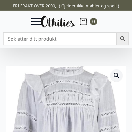
FRI FRAKT OVER 2000,- ( Gjelder ikke møbler og speil )
0