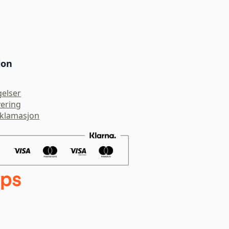
jon
gelser
vering
eklamasjon