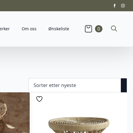
0
erker
Om oss
Ønskeliste
Search
for: