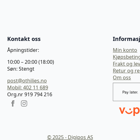
Kontakt oss
Informas
Åpningstider:
Min konto
Kjøpsbetin
10:00 – 20:00 (18:00)
Frakt og le
Søn: Stengt
Retur og r
Om oss
post@othilies.no
Mobil: 402 11 689
Org.nr 919 794 216
© 2025 - Digipos AS