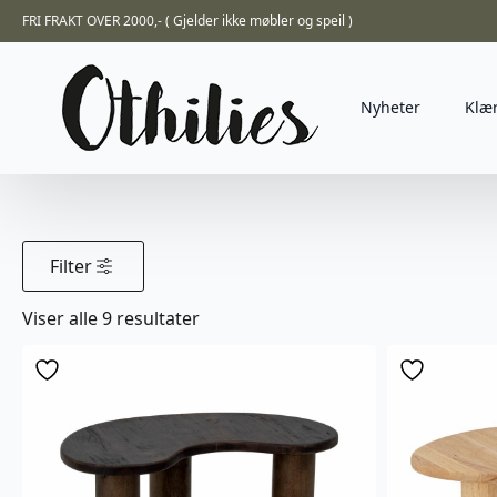
FRI FRAKT OVER 2000,- ( Gjelder ikke møbler og speil )
Nyheter
Klæ
Filter
Sortert
Viser alle 9 resultater
etter
nyeste