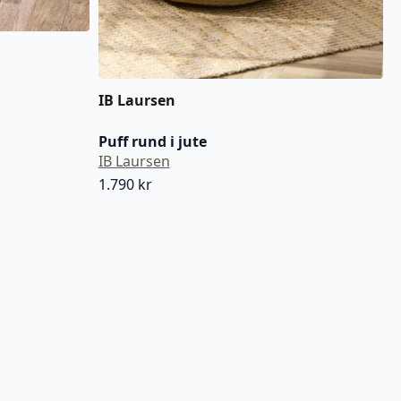
IB Laursen
Puff rund i jute
IB Laursen
1.790
kr