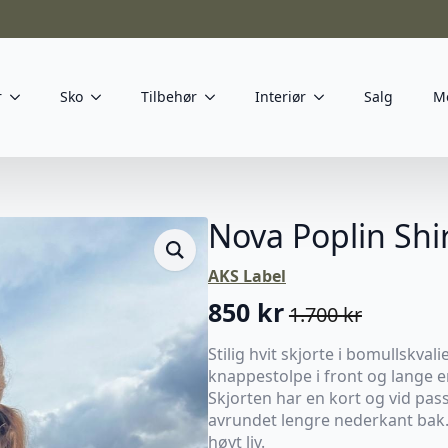
r
Sko
Tilbehør
Interiør
Salg
M
Nova Poplin Shi
AKS Label
850
kr
1.700
kr
Opprinnelig
Nåværende
pris
pris
Stilig hvit skjorte i bomullskvali
knappestolpe i front og lange 
var:
er:
Skjorten har en kort og vid pas
1.700 kr.
850 kr.
avrundet lengre nederkant bak. 
høyt liv.