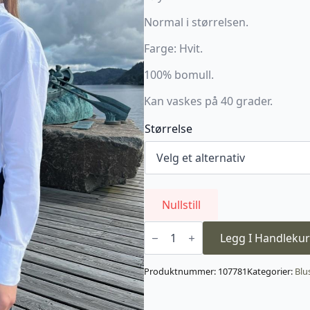
Normal i størrelsen.
Farge: Hvit.
100% bomull.
Kan vaskes på 40 grader.
Størrelse
Nullstill
Nova
Poplin
Legg I Handlekur
Shirt
-
White
Produktnummer:
107781
Kategorier:
Blu
antall