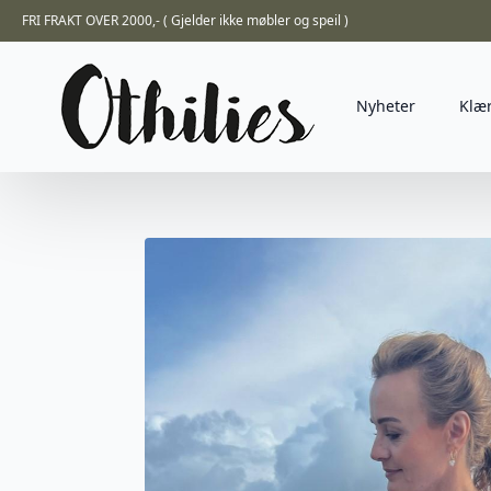
FRI FRAKT OVER 2000,- ( Gjelder ikke møbler og speil )
Nyheter
Klæ