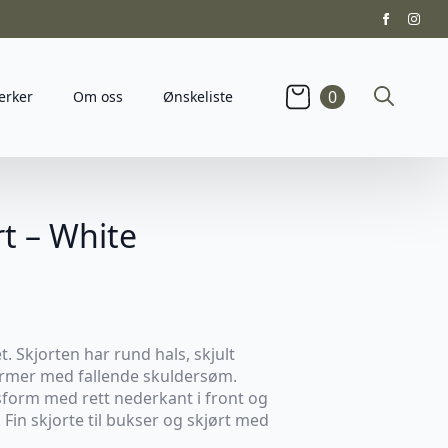
0
erker
Om oss
Ønskeliste
Search
for:
rt – White
et. Skjorten har rund hals, skjult
ermer med fallende skuldersøm.
sform med rett nederkant i front og
Fin skjorte til bukser og skjørt med