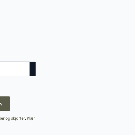
v
ser og skjorter
,
Klær