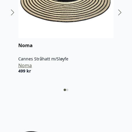
Noma
No
Cannes Stråhatt m/Sløyfe
Cann
Noma
No
499
kr
499