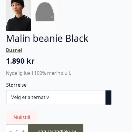
Malin beanie Black
Busnel
1.890
kr
Nydelig lue i 100% merino ull.
Størrelse
Nullstill
Malin
beanie
Legg I Handlekurv