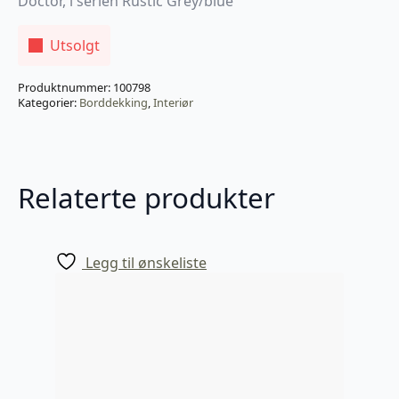
Doctor, i serien Rustic Grey/blue
Utsolgt
Produktnummer:
100798
Kategorier:
Borddekking
,
Interiør
Relaterte produkter
Legg til ønskeliste