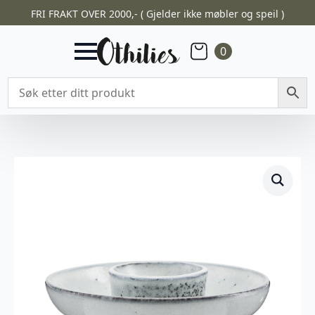
FRI FRAKT OVER 2000,- ( Gjelder ikke møbler og speil )
0