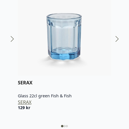
SERAX
SER
Glass 22cl green Fish & Fish
Glas
SERAX
SER
129
kr
129