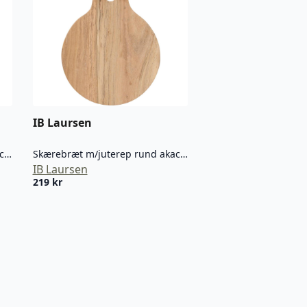
IB Laursen
Skærebræt m/jutereb rund akacietræ
Skærebræt m/juterep rund akacietræ
IB Laursen
219
kr