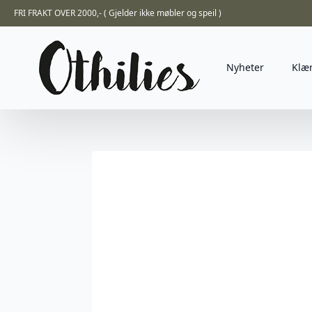
FRI FRAKT OVER 2000,- ( Gjelder ikke møbler og speil )
Nyheter
Klæ