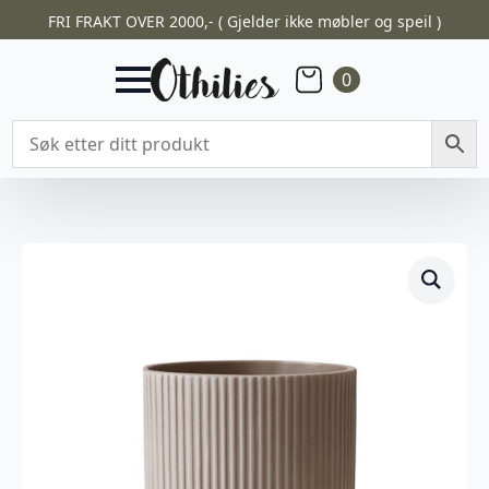
FRI FRAKT OVER 2000,- ( Gjelder ikke møbler og speil )
0