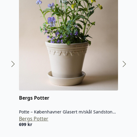
Bergs Potter
Ber
Potte – Københavner Glasert m/skål Sandstone 16 cm
Bergs Potter
Berg
699
kr
699