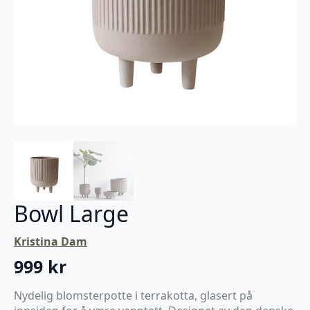
Bowl Large
Kristina Dam
999
kr
Nydelig blomsterpotte i terrakotta, glasert på