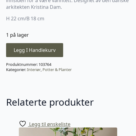
innsiden for å være vanntett. Designet av den danske
arkitekten Kristina Dam.
H 22 cm/B 18 cm
1 på lager
Legg I Handlekurv
Produktnummer:
103764
Kategorier:
Interiør
,
Potter & Planter
Relaterte produkter
Legg til ønskeliste