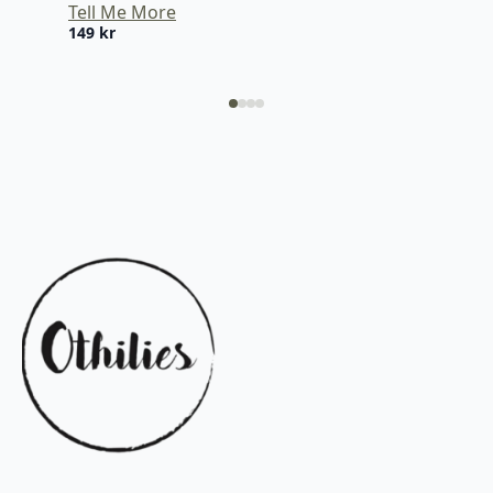
Tell Me More
Tel
149
kr
159