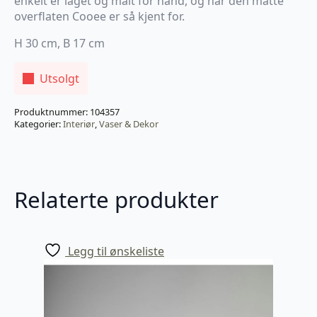
enkelt er laget og malt for hånd, og har den matte
overflaten Cooee er så kjent for.
H 30 cm, B 17 cm
Utsolgt
Produktnummer:
104357
Kategorier:
Interiør
,
Vaser & Dekor
Relaterte produkter
Legg til ønskeliste