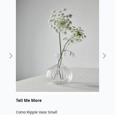
Tell Me More
Tel
Como Ripple Vase Small
Como