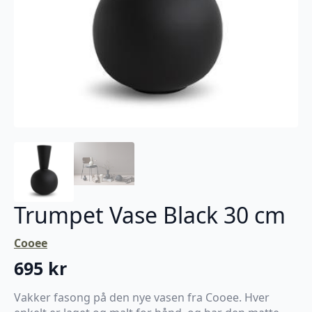
Trumpet Vase Black 30 cm
Cooee
695
kr
Vakker fasong på den nye vasen fra Cooee. Hver