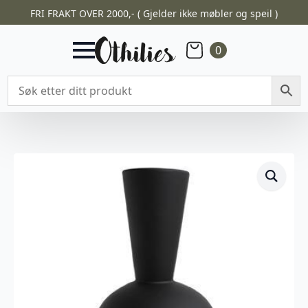
FRI FRAKT OVER 2000,- ( Gjelder ikke møbler og speil )
0