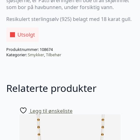
sjøstjerne, er Patti øreringen en ode til all skjønnhet
som bor på havbunnen, under forsiktig vann.
Resikulert sterlingsølv (925) belagt med 18 karat gull.
Utsolgt
Produktnummer:
108674
Kategorier:
Smykker
,
Tilbehør
Relaterte produkter
Legg til ønskeliste