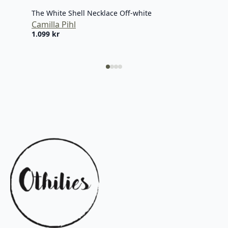
The White Shell Necklace Off-white
The 
Camilla Pihl
Cami
1.099
kr
899