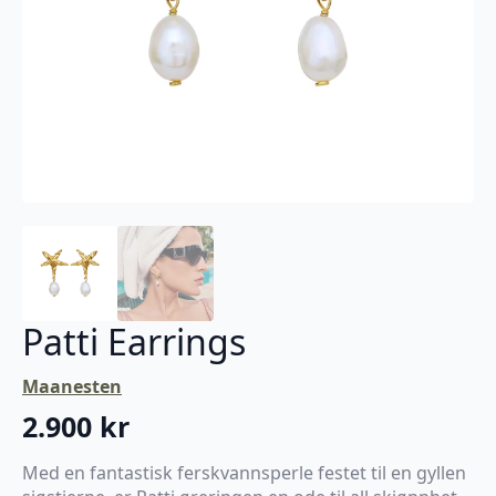
Patti Earrings
Maanesten
2.900
kr
Med en fantastisk ferskvannsperle festet til en gyllen