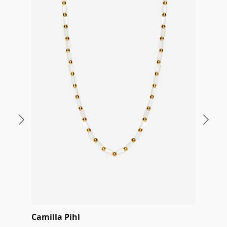
Camilla Pihl
Cami