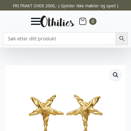
FRI FRAKT OVER 2000,- ( Gjelder ikke møbler og speil )
0