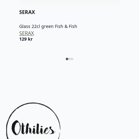
SERAX
SER
Glass 22cl green Fish & Fish
Glas
SERAX
SER
129
kr
129