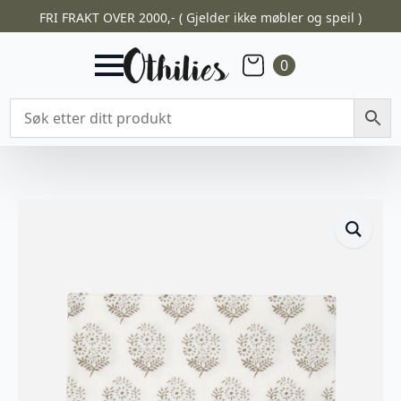
FRI FRAKT OVER 2000,- ( Gjelder ikke møbler og speil )
0