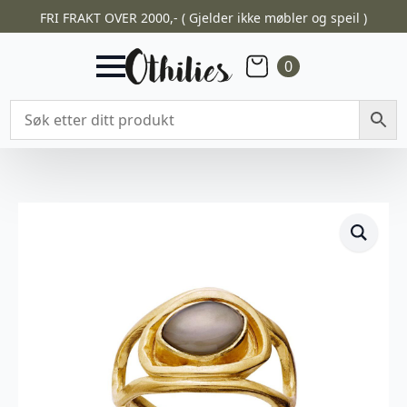
FRI FRAKT OVER 2000,- ( Gjelder ikke møbler og speil )
0