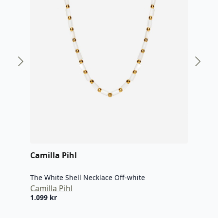
Camilla Pihl
Cami
The White Shell Necklace Off-white
The 
Camilla Pihl
Cami
1.099
kr
899