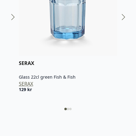
SERAX
SER
Glass 22cl green Fish & Fish
Glas
SERAX
SER
129
kr
129