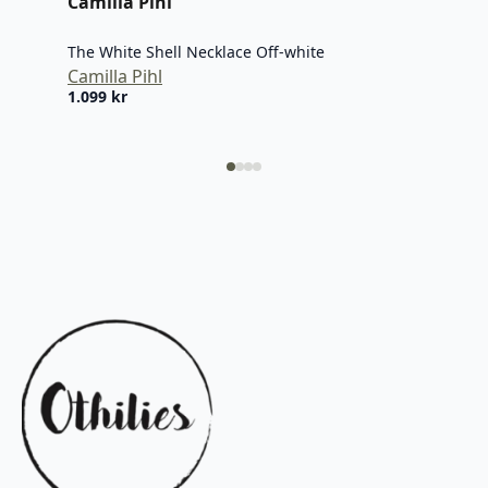
Camilla Pihl
Cami
The White Shell Necklace Off-white
The 
Camilla Pihl
Cami
1.099
kr
899