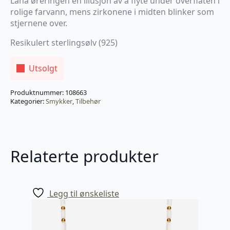
Lana øreringen en illusjon av å flyte under overflaten i
rolige farvann, mens zirkonene i midten blinker som
stjernene over.
Resikulert sterlingsølv (925)
Utsolgt
Produktnummer:
108663
Kategorier:
Smykker
,
Tilbehør
Relaterte produkter
Legg til ønskeliste