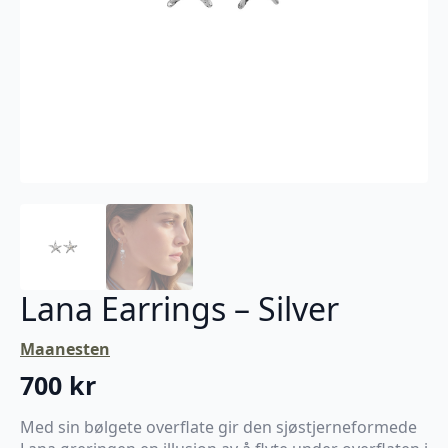
Lana Earrings – Silver
Maanesten
700
kr
Med sin bølgete overflate gir den sjøstjerneformede