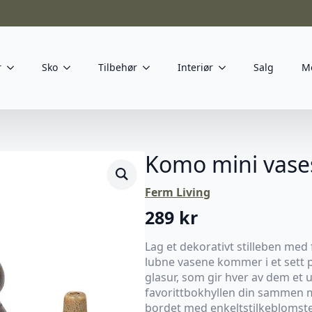
r
Sko
Tilbehør
Interiør
Salg
M
Komo mini vase
Ferm Living
289
kr
Lag et dekorativt stilleben med
lubne vasene kommer i et sett p
glasur, som gir hver av dem et u
favorittbokhyllen din sammen 
bordet med enkeltstilkeblomster