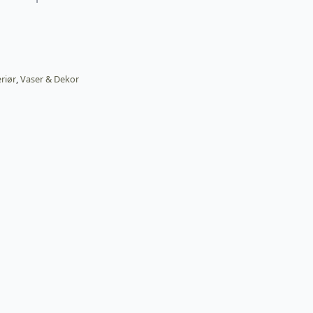
eriør
,
Vaser & Dekor