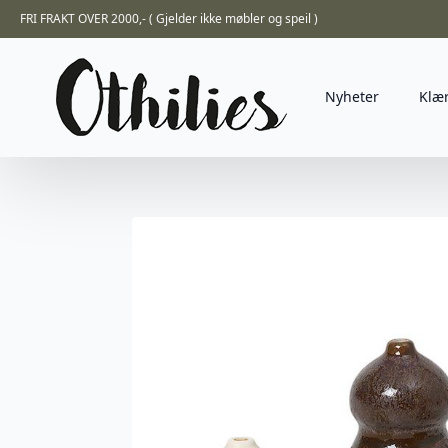
FRI FRAKT OVER 2000,- ( Gjelder ikke møbler og speil )
Nyheter
Klæ