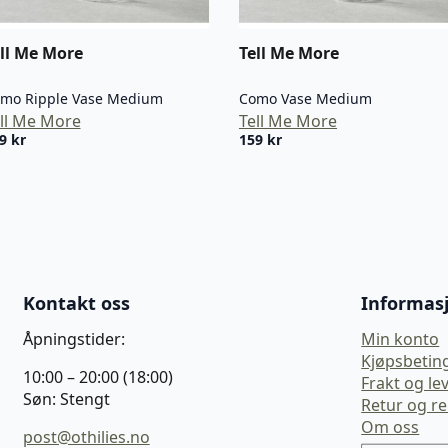
ll Me More
Tell Me More
mo Ripple Vase Medium
Como Vase Medium
ll Me More
Tell Me More
59
kr
159
kr
Kontakt oss
Informas
Åpningstider:
Min konto
Kjøpsbetin
10:00 – 20:00 (18:00)
Frakt og le
Søn: Stengt
Retur og r
Om oss
post@othilies.no