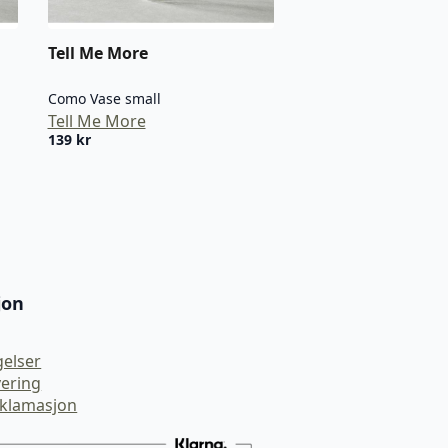
Tell Me More
Como Vase small
Tell Me More
139
kr
jon
gelser
vering
eklamasjon