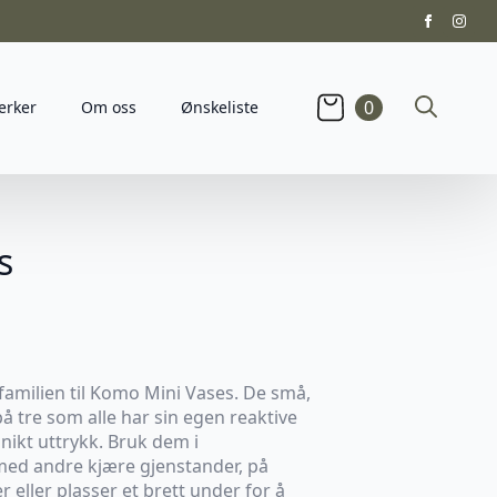
0
erker
Om oss
Ønskeliste
Search
for:
s
 familien til Komo Mini Vases. De små,
å tre som alle har sin egen reaktive
nikt uttrykk. Bruk dem i
med andre kjære gjenstander, på
 eller plasser et brett under for å