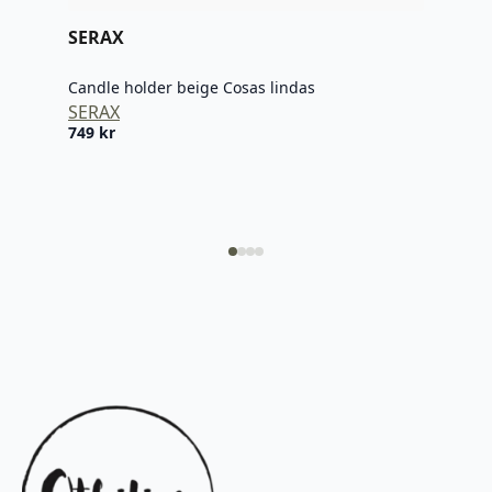
SERAX
Tel
Candle holder beige Cosas lindas
SERAX
749
kr
Alab
Tel
325