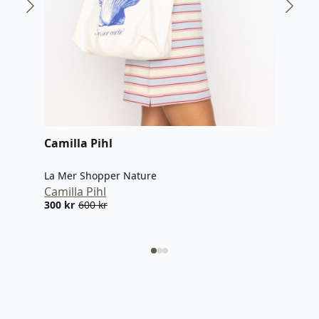
Lata
Barl
Lata
1.29
Camilla Pihl
La Mer Shopper Nature
Camilla Pihl
300
kr
600
kr
Opprinnelig
Nåværende
pris
pris
var:
er:
600 kr.
300 kr.