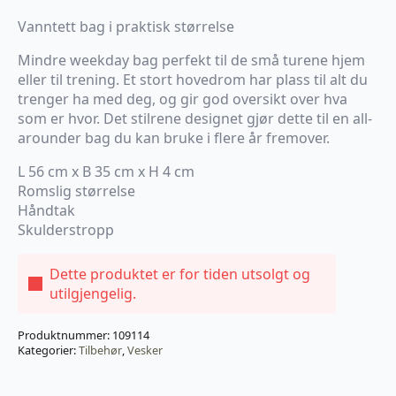
Vanntett bag i praktisk størrelse
Mindre weekday bag perfekt til de små turene hjem
eller til trening. Et stort hovedrom har plass til alt du
trenger ha med deg, og gir god oversikt over hva
som er hvor. Det stilrene designet gjør dette til en all-
arounder bag du kan bruke i flere år fremover.
L 56 cm x B 35 cm x H 4 cm
Romslig størrelse
Håndtak
Skulderstropp
Dette produktet er for tiden utsolgt og
utilgjengelig.
Produktnummer:
109114
Kategorier:
Tilbehør
,
Vesker