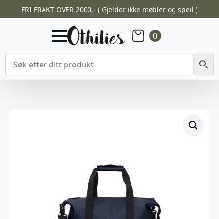
FRI FRAKT OVER 2000,- ( Gjelder ikke møbler og speil )
0