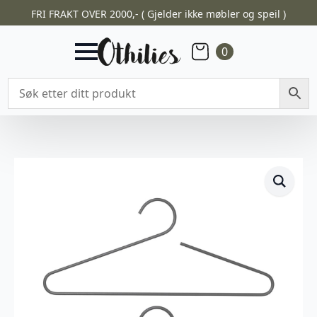
FRI FRAKT OVER 2000,- ( Gjelder ikke møbler og speil )
0