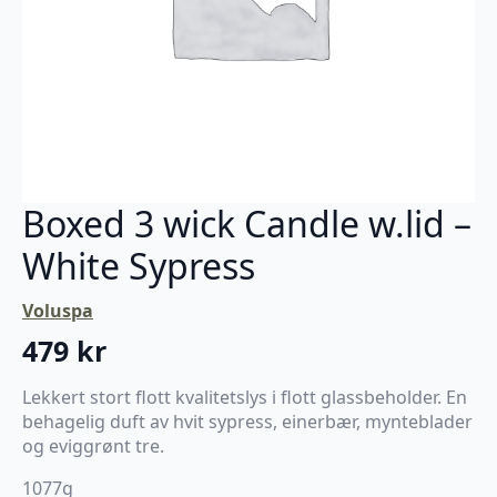
Boxed 3 wick Candle w.lid –
White Sypress
Voluspa
479
kr
Lekkert stort flott kvalitetslys i flott glassbeholder. En
behagelig duft av hvit sypress, einerbær, mynteblader
og eviggrønt tre.
1077g