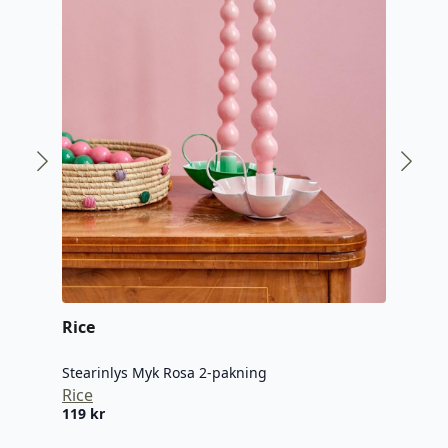
Arch
Fyrs
Arch
159
Rice
Stearinlys Myk Rosa 2-pakning
Rice
119
kr