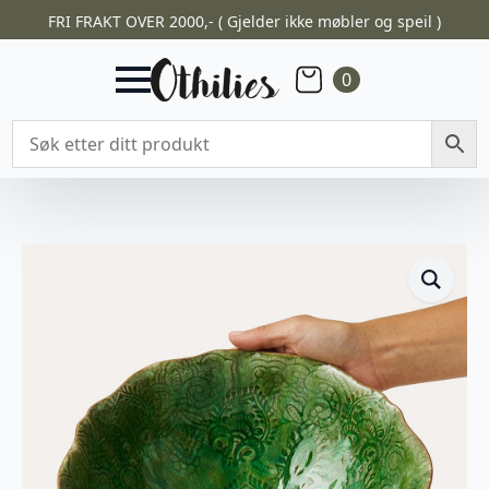
FRI FRAKT OVER 2000,- ( Gjelder ikke møbler og speil )
0