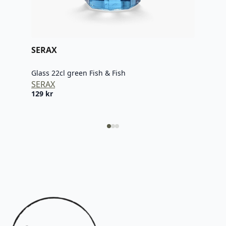
SERAX
SER
Glass 22cl green Fish & Fish
Glas
SERAX
SER
129
kr
129