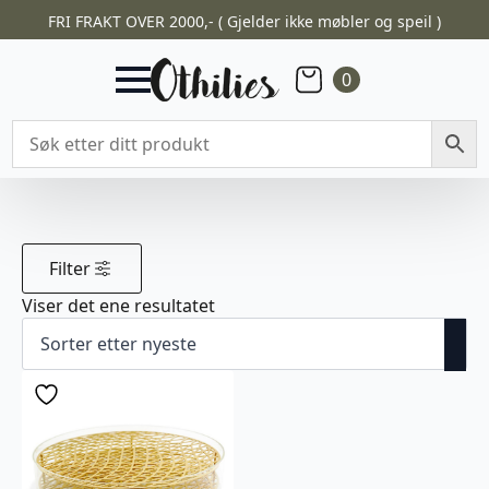
FRI FRAKT OVER 2000,- ( Gjelder ikke møbler og speil )
0
Filter
Viser det ene resultatet