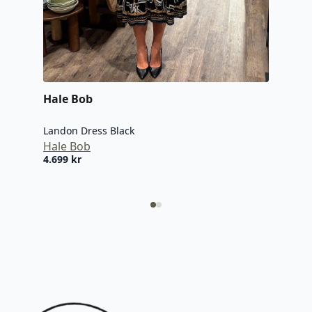
Hale Bob
Neo
Landon Dress Black
Amar
Hale Bob
Neo
4.699
kr
499,
Oppr
Nåv
pris
pris
var:
er:
999 k
499,5