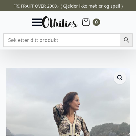
FRI FRAKT OVER 2000,- ( Gjelder ikke møbler og speil )
0