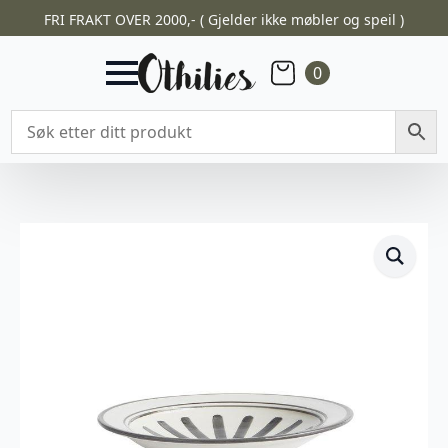
FRI FRAKT OVER 2000,- ( Gjelder ikke møbler og speil )
0