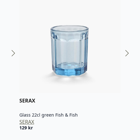
SERAX
SER
Glass 22cl green Fish & Fish
Glas
SERAX
SER
129
kr
129