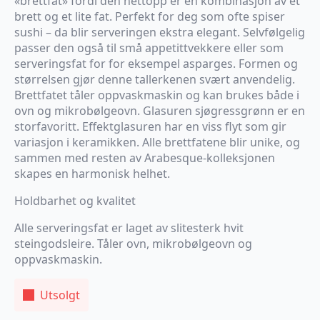
«brettfat» fordi den nettopp er en kombinasjon av et
brett og et lite fat. Perfekt for deg som ofte spiser
sushi – da blir serveringen ekstra elegant. Selvfølgelig
passer den også til små appetittvekkere eller som
serveringsfat for for eksempel asparges. Formen og
størrelsen gjør denne tallerkenen svært anvendelig.
Brettfatet tåler oppvaskmaskin og kan brukes både i
ovn og mikrobølgeovn. Glasuren sjøgressgrønn er en
storfavoritt. Effektglasuren har en viss flyt som gir
variasjon i keramikken. Alle brettfatene blir unike, og
sammen med resten av Arabesque-kolleksjonen
skapes en harmonisk helhet.
Holdbarhet og kvalitet
Alle serveringsfat er laget av slitesterk hvit
steingodsleire. Tåler ovn, mikrobølgeovn og
oppvaskmaskin.
Utsolgt