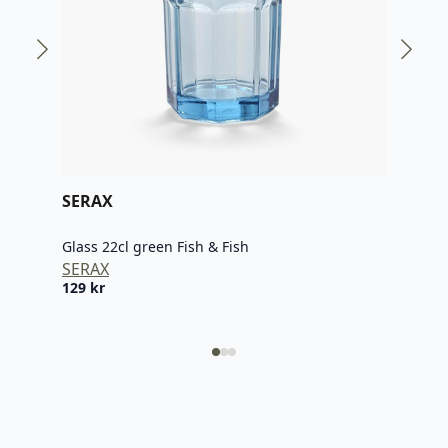
SERAX
SER
Glass 22cl green Fish & Fish
Glas
SERAX
SER
129
kr
129