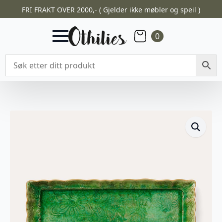
FRI FRAKT OVER 2000,- ( Gjelder ikke møbler og speil )
0