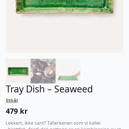
Tray Dish – Seaweed
Sthål
479
kr
Lekkert, ikke sant? Tallerkenen som vi kaller