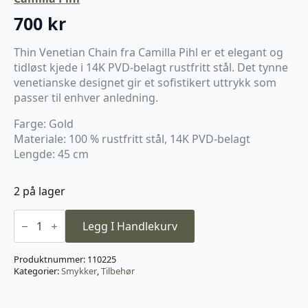
700
kr
Thin Venetian Chain fra Camilla Pihl er et elegant og
tidløst kjede i 14K PVD-belagt rustfritt stål. Det tynne
venetianske designet gir et sofistikert uttrykk som
passer til enhver anledning.
Farge: Gold
Materiale: 100 % rustfritt stål, 14K PVD-belagt
Lengde: 45 cm
2 på lager
The
Venetian
Legg I Handlekurv
Necklace
antall
Produktnummer:
110225
Kategorier:
Smykker
,
Tilbehør