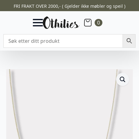
FRI FRAKT OVER 2000,- ( Gjelder ikke møbler og speil )
0