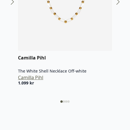
Camilla Pihl
Cami
The White Shell Necklace Off-white
The 
Camilla Pihl
Cami
1.099
kr
899