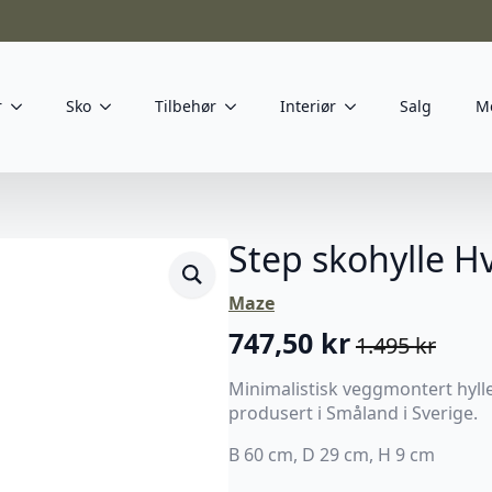
r
Sko
Tilbehør
Interiør
Salg
M
Step skohylle Hv
Maze
747,50
kr
1.495
kr
Opprinnelig
Nåværende
pris
pris
Minimalistisk veggmontert hylle 
produsert i Småland i Sverige.
var:
er:
1.495 kr.
747,50 kr.
B 60 cm, D 29 cm, H 9 cm