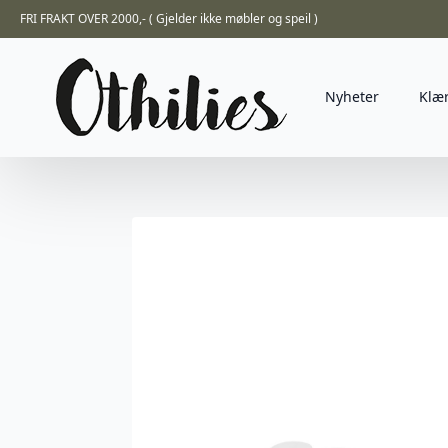
FRI FRAKT OVER 2000,- ( Gjelder ikke møbler og speil )
Nyheter
Klæ