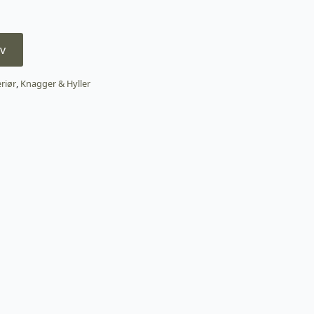
v
eriør
,
Knagger & Hyller