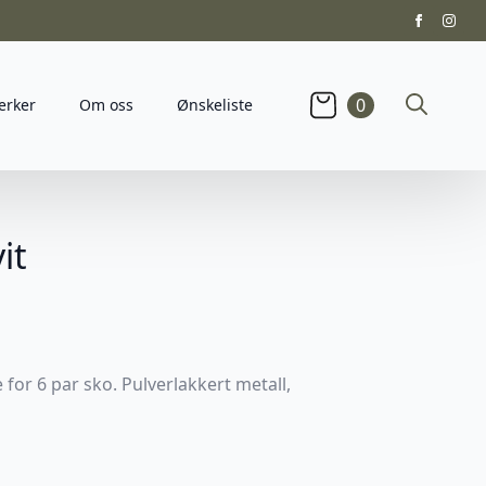
0
erker
Om oss
Ønskeliste
Search
for:
it
for 6 par sko. Pulverlakkert metall,