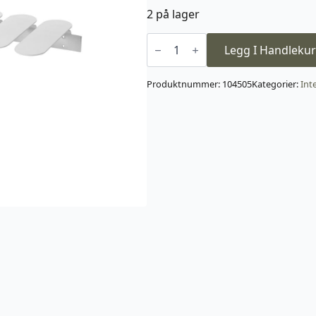
2 på lager
Step
skohylle
Legg I Handlekur
Hvit
antall
Produktnummer:
104505
Kategorier:
Int