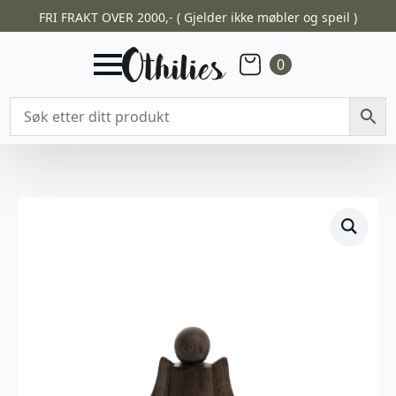
FRI FRAKT OVER 2000,- ( Gjelder ikke møbler og speil )
0