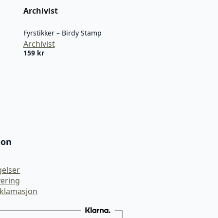
Archivist
Fyrstikker – Birdy Stamp
Archivist
159
kr
jon
gelser
vering
eklamasjon