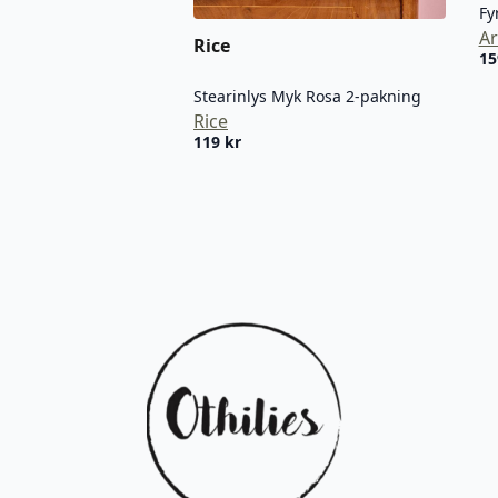
Fy
Ar
Rice
1
Stearinlys Myk Rosa 2-pakning
Rice
119
kr