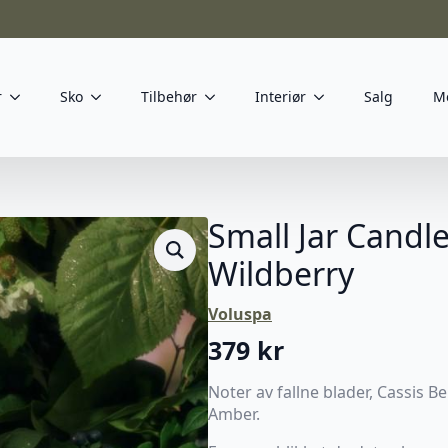
r
Sko
Tilbehør
Interiør
Salg
M
Small Jar Candl
Wildberry
Voluspa
379
kr
Noter av fallne blader, Cassis B
Amber.