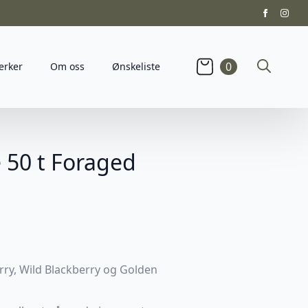
0
erker
Om oss
Ønskeliste
Search
for:
e 50 t Foraged
erry, Wild Blackberry og Golden