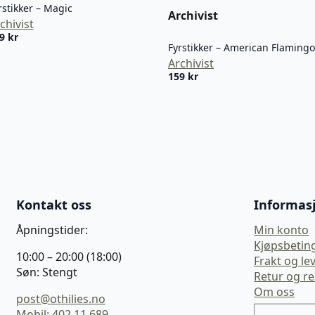
rstikker – Magic
Archivist
chivist
59
kr
Fyrstikker – American Flamingo
Archivist
159
kr
Kontakt oss
Informas
Åpningstider:
Min konto
Kjøpsbetin
10:00 – 20:00 (18:00)
Frakt og le
Søn: Stengt
Retur og r
Om oss
post@othilies.no
Mobil: 402 11 689