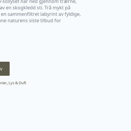
v-sollyset når ned gjennom trærne,
av en skogkledd sti. Trå mykt på
en sammenfiltret labyrint av fyldige,
ne naturens siste tilbud for
v
eriør
,
Lys & Duft