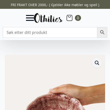
FRI FRAKT OVER 2000,- ( Gjelder ikke møbler og speil )
0