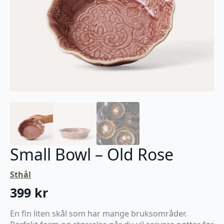
Small Bowl – Old Rose
Sthål
399
kr
En fin liten skål som har mange bruksområder.