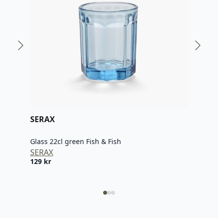
SERAX
SER
Glass 22cl green Fish & Fish
Glas
SERAX
SER
129
kr
129