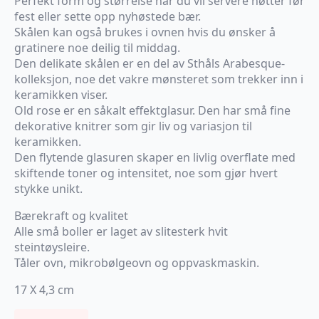
Perfekt form og størrelse når du vil servere nøtter før
fest eller sette opp nyhøstede bær.
Skålen kan også brukes i ovnen hvis du ønsker å
gratinere noe deilig til middag.
Den delikate skålen er en del av Sthåls Arabesque-
kolleksjon, noe det vakre mønsteret som trekker inn i
keramikken viser.
Old rose er en såkalt effektglasur. Den har små fine
dekorative knitrer som gir liv og variasjon til
keramikken.
Den flytende glasuren skaper en livlig overflate med
skiftende toner og intensitet, noe som gjør hvert
stykke unikt.
Bærekraft og kvalitet
Alle små boller er laget av slitesterk hvit
steintøysleire.
Tåler ovn, mikrobølgeovn og oppvaskmaskin.
17 X 4,3 cm