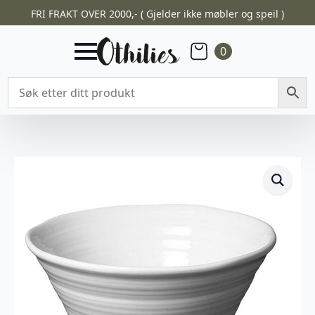
FRI FRAKT OVER 2000,- ( Gjelder ikke møbler og speil )
0