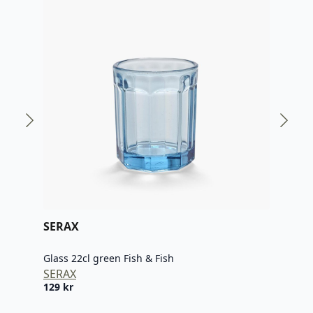
SERAX
SER
Glass 22cl green Fish & Fish
Glas
SERAX
SER
129
kr
129