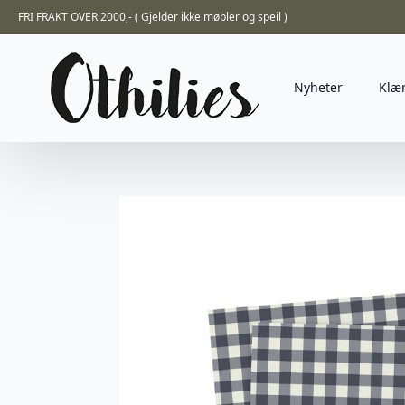
FRI FRAKT OVER 2000,- ( Gjelder ikke møbler og speil )
Nyheter
Klæ