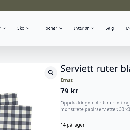
r
Sko
Tilbehør
Interiør
Salg
M
Serviett ruter bl
Ernst
79
kr
Oppdekkingen blir komplett og 
mønstrete papirservietter. 33 x
14 på lager