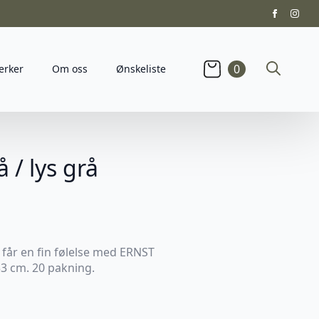
0
erker
Om oss
Ønskeliste
Search
for:
å / lys grå
får en fin følelse med ERNST
33 cm. 20 pakning.