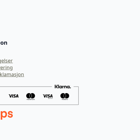
jon
gelser
vering
eklamasjon