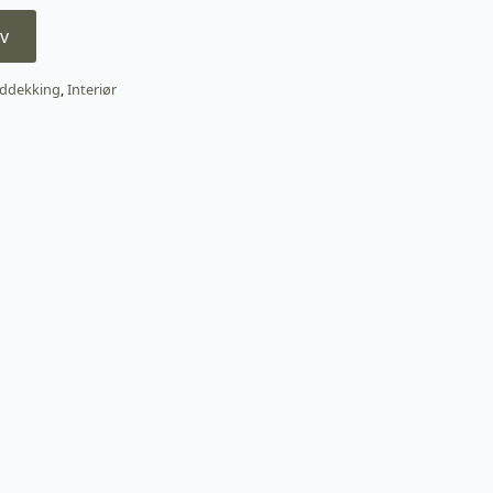
v
ddekking
,
Interiør