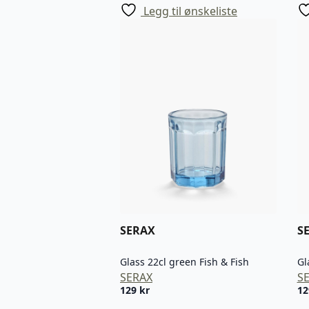
Legg til ønskeliste
SERAX
S
Glass 22cl green Fish & Fish
Gl
SERAX
S
129
kr
1