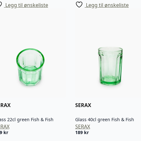
Legg til ønskeliste
Legg til ønskeliste
ERAX
SERAX
ass 22cl green Fish & Fish
Glass 40cl green Fish & Fish
ERAX
SERAX
29
kr
189
kr