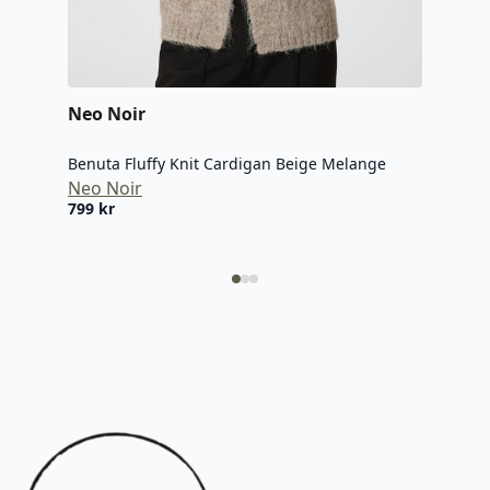
Neo
Neo Noir
Mell
Benuta Fluffy Knit Cardigan Beige Melange
Neo
Neo Noir
799
799
kr