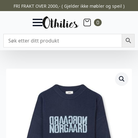
FRI FRAKT OVER 2000,- ( Gjelder ikke møbler og speil )
0