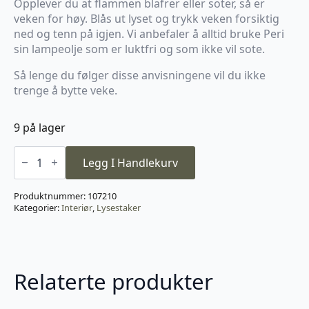
Opplever du at flammen blafrer eller soter, så er
veken for høy. Blås ut lyset og trykk veken forsiktig
ned og tenn på igjen. Vi anbefaler å alltid bruke Peri
sin lampeolje som er luktfri og som ikke vil sote.
Så lenge du følger disse anvisningene vil du ikke
trenge å bytte veke.
9 på lager
Peri
Design
Legg I Handlekurv
Oljelampe
Ball
Small
Produktnummer:
107210
Brass
Kategorier:
Interiør
,
Lysestaker
antall
Relaterte produkter