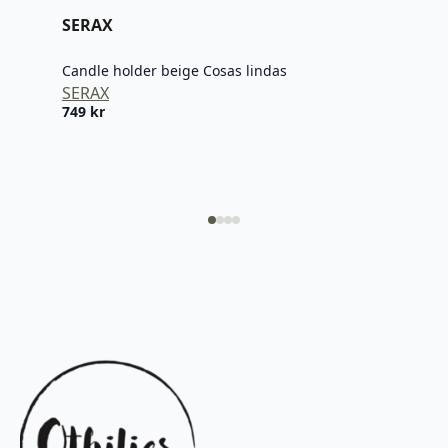
SERAX
Tel
Candle holder beige Cosas lindas
SERAX
749
kr
Alab
Tel
325