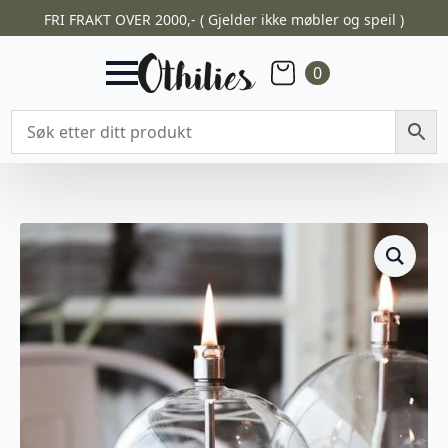
FRI FRAKT OVER 2000,- ( Gjelder ikke møbler og speil )
0