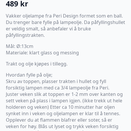
489
kr
Vakker oljelampe fra Peri Design formet som en ball.
Du trenger bare fylle på lampeolje. Da påfyllingshullet
er veldig smalt, så anbefaler vi å bruke
påfyllingstrakten.
Mål: Ø:13cm
Materiale: klart glass og messing
Trakt og olje kjøpes i tillegg.
Hvordan fylle på olje;
Skru av toppen, plasser trakten i hullet og fyll
forsiktig lampen med ca 3/4 lampeolje fra Peri.
Juster veken slik at toppen er 1-2 mm over kanten og
sett veken på plass i lampen igjen. (ikke trekk ut hele
holderen og veken) Etter ca 10 minutter har oljen
synket inn i veken og oljelampen er klar til å tennes.
Opplever du at flammen blafrer eller soter, så er
veken for høy. Blås ut lyset og trykk veken forsiktig