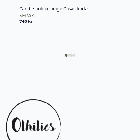
Tel
Candle holder beige Cosas lindas
SERAX
749
kr
Alab
Tel
325