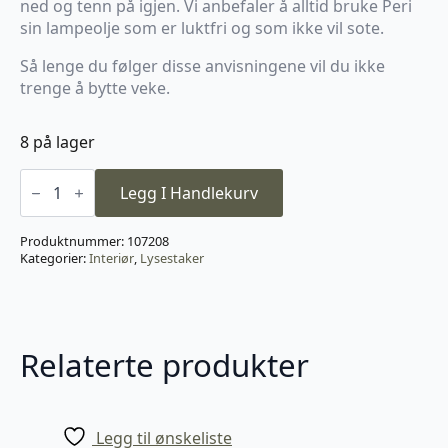
ned og tenn på igjen. Vi anbefaler å alltid bruke Peri
sin lampeolje som er luktfri og som ikke vil sote.
Så lenge du følger disse anvisningene vil du ikke
trenge å bytte veke.
8 på lager
Peri
Design
Legg I Handlekurv
Oljelampe
Ball
Large
Produktnummer:
107208
Brass
Kategorier:
Interiør
,
Lysestaker
antall
Relaterte produkter
Legg til ønskeliste