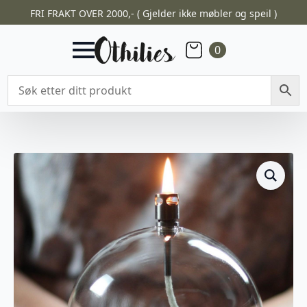
FRI FRAKT OVER 2000,- ( Gjelder ikke møbler og speil )
0