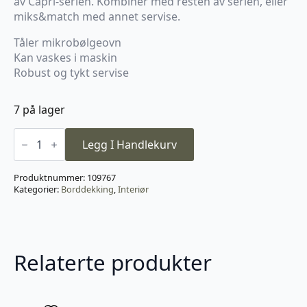
av Capri-serien. Kombiner med resten av serien, eller
miks&match med annet servise.
Tåler mikrobølgeovn
Kan vaskes i maskin
Robust og tykt servise
7 på lager
Pastatallerken
Capri
Legg I Handlekurv
-
Havre
dia:25cm
Produktnummer:
109767
antall
Kategorier:
Borddekking
,
Interiør
Relaterte produkter