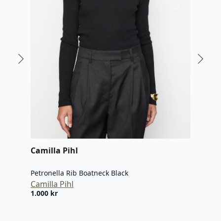
Camilla Pihl
Bus
Petronella Rib Boatneck Black
Tess
Camilla Pihl
Bus
1.000
kr
1.79