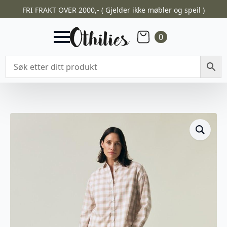
FRI FRAKT OVER 2000,- ( Gjelder ikke møbler og speil )
0