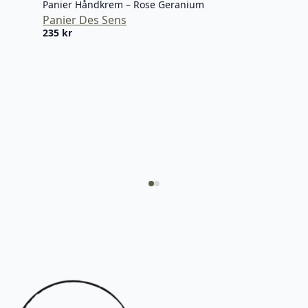
Panier Håndkrem – Rose Geranium
Panier Des Sens
235
kr
Nai
HAP
Nail
220