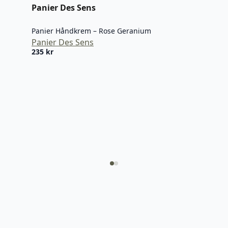
Panier Des Sens
Panier Håndkrem – Rose Geranium
Panier Des Sens
235
kr
Nai
HAP
Nail
220