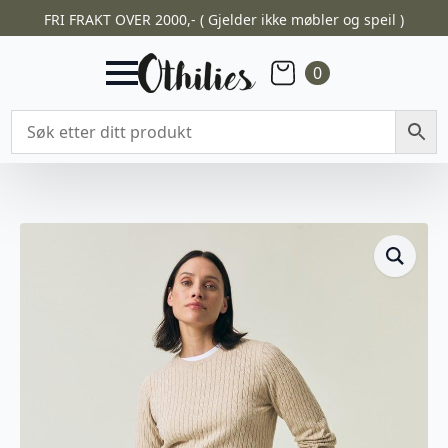
FRI FRAKT OVER 2000,- ( Gjelder ikke møbler og speil )
0