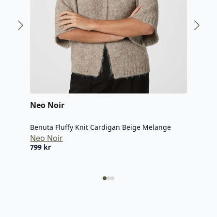
Neo
Neo Noir
Mell
Benuta Fluffy Knit Cardigan Beige Melange
Neo
Neo Noir
799
799
kr