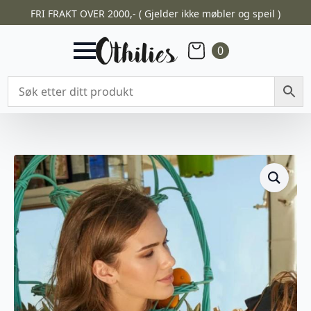
FRI FRAKT OVER 2000,- ( Gjelder ikke møbler og speil )
0