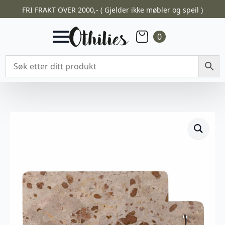
FRI FRAKT OVER 2000,- ( Gjelder ikke møbler og speil )
0