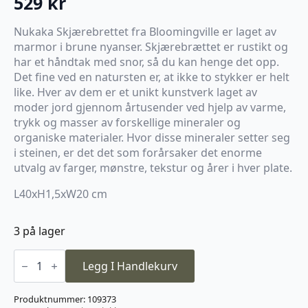
529
kr
Nukaka Skjærebrettet fra Bloomingville er laget av
marmor i brune nyanser. Skjærebrættet er rustikt og
har et håndtak med snor, så du kan henge det opp.
Det fine ved en natursten er, at ikke to stykker er helt
like. Hver av dem er et unikt kunstverk laget av
moder jord gjennom årtusender ved hjelp av varme,
trykk og masser av forskellige mineraler og
organiske materialer. Hvor disse mineraler setter seg
i steinen, er det det som forårsaker det enorme
utvalg av farger, mønstre, tekstur og årer i hver plate.
L40xH1,5xW20 cm
3 på lager
Nukaka
Skjærebrett,
Legg I Handlekurv
Brun
Marmor
antall
Produktnummer:
109373