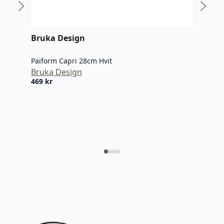
Bruka Design
Paiform Capri 28cm Hvit
Bruka Design
IB 
469
kr
Skjæ
IB L
319