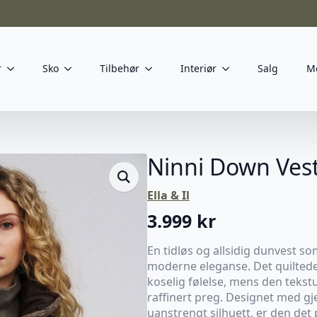
r
Sko
Tilbehør
Interiør
Salg
M
Ninni Down Ves
Ella & Il
3.999
kr
En tidløs og allsidig dunvest 
moderne eleganse. Det quiltede s
koselig følelse, mens den tekstu
raffinert preg. Designet med g
uanstrengt silhuett, er den det 