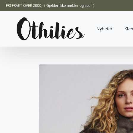
FRI FRAKT OVER 2000,- ( Gjelder ikke møbler og speil )
Nyheter
Klæ