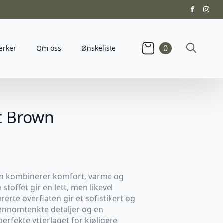
0
erker
Om oss
Ønskeliste
Search
for:
t Brown
som kombinerer komfort, varme og
toffet gir en lett, men likevel
rerte overflaten gir et sofistikert og
jennomtenkte detaljer og en
perfekte ytterlaget for kjøligere