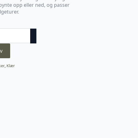
pynte opp eller ned, og passer
lgeturer.
v
ker
,
Klær