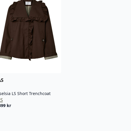
AS
selsia LS Short Trenchcoat
AS
399
kr