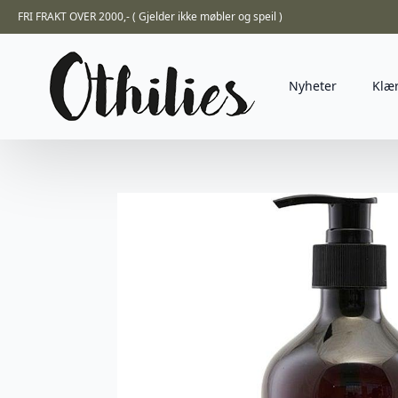
FRI FRAKT OVER 2000,- ( Gjelder ikke møbler og speil )
Nyheter
Klæ