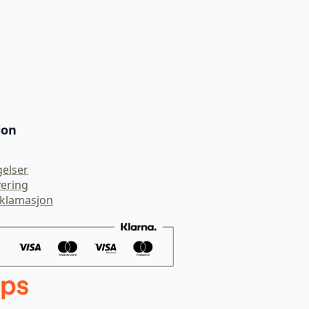
jon
gelser
vering
eklamasjon