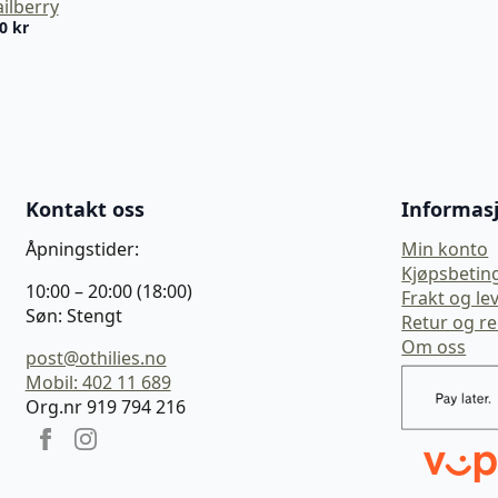
ilberry
20
kr
Kontakt oss
Informas
Åpningstider:
Min konto
Kjøpsbetin
10:00 – 20:00 (18:00)
Frakt og le
Søn: Stengt
Retur og r
Om oss
post@othilies.no
Mobil: 402 11 689
Org.nr 919 794 216