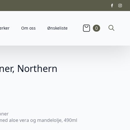
0
erker
Om oss
Ønskeliste
Search
for:
ner, Northern
oner
med aloe vera og mandelolje, 490ml