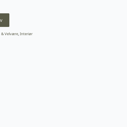
v
 & Velvære
,
Interiør