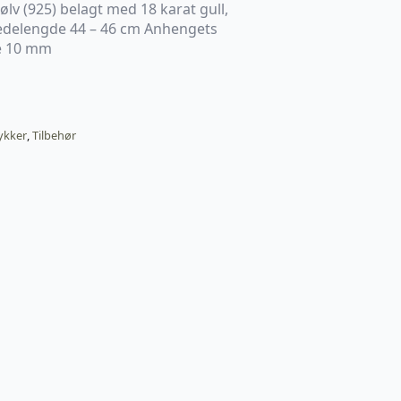
sølv (925) belagt med 18 karat gull,
Kjedelengde 44 – 46 cm Anhengets
de 10 mm
ykker
,
Tilbehør