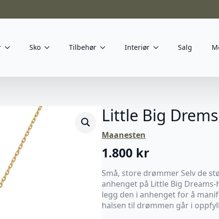
r
Sko
Tilbehør
Interiør
Salg
M
Little Big Drem
Maanesten
1.800
kr
Små, store drømmer Selv de stø
anhenget på Little Big Dreams-
legg den i anhenget for å manif
halsen til drømmen går i oppfyll