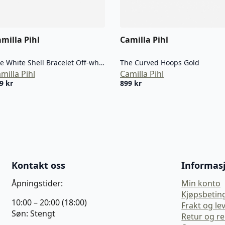
milla Pihl
Camilla Pihl
The White Shell Bracelet Off-white
The Curved Hoops Gold
milla Pihl
Camilla Pihl
99
kr
899
kr
Kontakt oss
Informas
Åpningstider:
Min konto
Kjøpsbetin
10:00 – 20:00 (18:00)
Frakt og le
Søn: Stengt
Retur og r