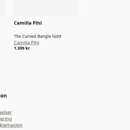
Camilla Pihl
The Curved Bangle Gold
Camilla Pihl
1.399
kr
jon
gelser
vering
eklamasjon