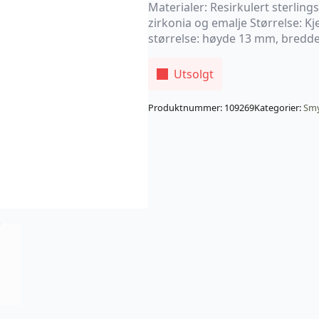
Materialer: Resirkulert sterling
zirkonia og emalje Størrelse: 
størrelse: høyde 13 mm, bred
Utsolgt
Produktnummer:
109269
Kategorier:
Sm