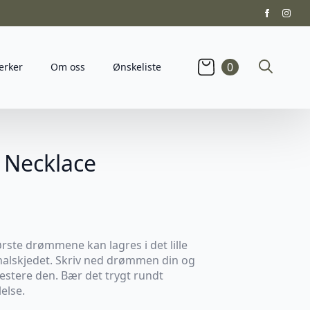
0
erker
Om oss
Ønskeliste
Search
for:
s Necklace
rste drømmene kan lagres i det lille
halskjedet. Skriv ned drømmen din og
estere den. Bær det trygt rundt
else.