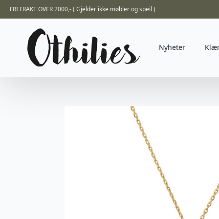
FRI FRAKT OVER 2000,- ( Gjelder ikke møbler og speil )
Nyheter
Klæ