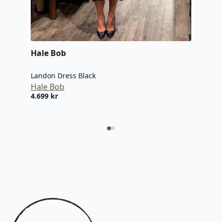
Hale Bob
Neo
Landon Dress Black
Amar
Hale Bob
Neo
4.699
kr
499,
Oppr
Nåv
pris
pris
var:
er:
999 k
499,5