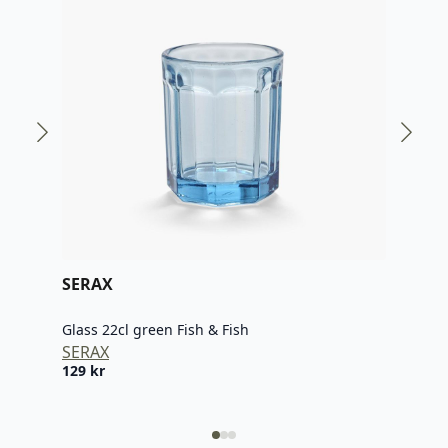
SERAX
SER
Glass 22cl green Fish & Fish
Glas
SERAX
SER
129
kr
129