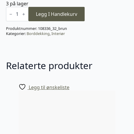
3 på lager
Large
Bowl
Legg I Handlekurv
-
Pineapple
antall
Produktnummer:
108336_32_brun
Kategorier:
Borddekking
,
Interiør
Relaterte produkter
Legg til ønskeliste