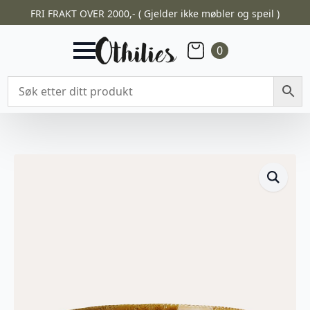
FRI FRAKT OVER 2000,- ( Gjelder ikke møbler og speil )
0