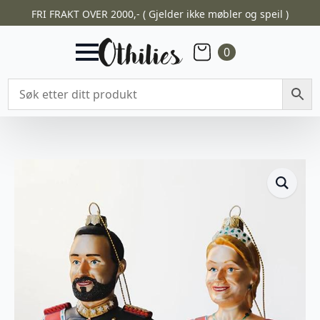
FRI FRAKT OVER 2000,- ( Gjelder ikke møbler og speil )
0