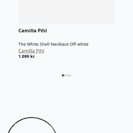
Camilla Pihl
Cami
The White Shell Necklace Off-white
The 
Camilla Pihl
Cami
1.099
kr
899