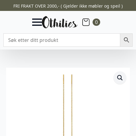
FRI FRAKT OVER 2000,- ( Gjelder ikke møbler og speil )
0