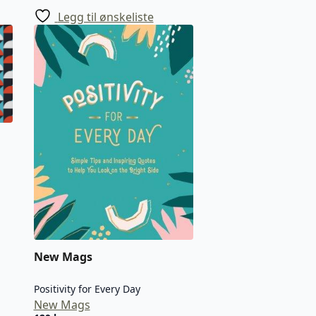
Legg til ønskeliste
New Mags
Positivity for Every Day
New Mags