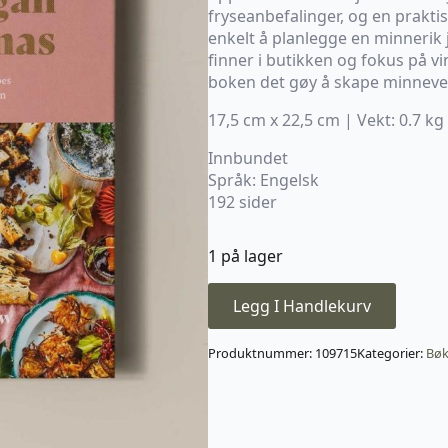
fryseanbefalinger, og en prakt
enkelt å planlegge en minnerik 
finner i butikken og fokus på v
boken det gøy å skape minneverd
17,5 cm x 22,5 cm | Vekt: 0.7 kg
Innbundet
Språk: Engelsk
192 sider
1 på lager
Legg I Handlekurv
Produktnummer:
109715
Kategorier:
Bøk