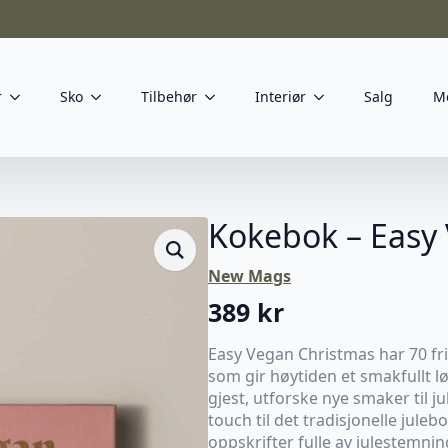
r
Sko
Tilbehør
Interiør
Salg
M
Kokebok – Easy
New Mags
389
kr
Easy Vegan Christmas har 70 fr
som gir høytiden et smakfullt l
gjest, utforske nye smaker til j
touch til det tradisjonelle juleb
oppskrifter fulle av julestemni