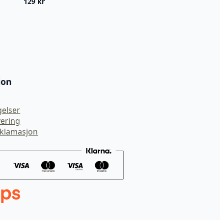
129
kr
jon
gelser
vering
eklamasjon