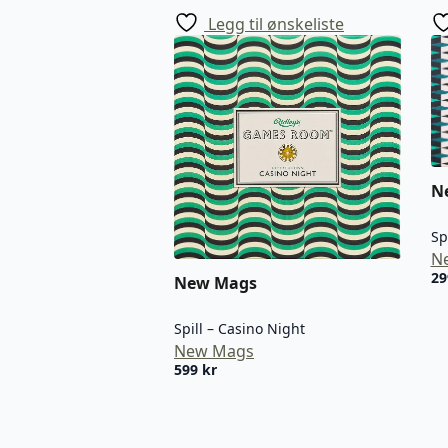
Legg til ønskeliste
N
Sp
N
2
New Mags
Spill – Casino Night
New Mags
599
kr