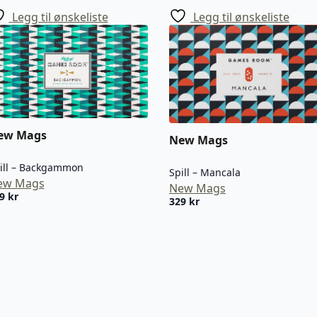
Legg til ønskeliste
Legg til ønskeliste
ew Mags
New Mags
ill – Backgammon
Spill – Mancala
ew Mags
New Mags
99
kr
329
kr