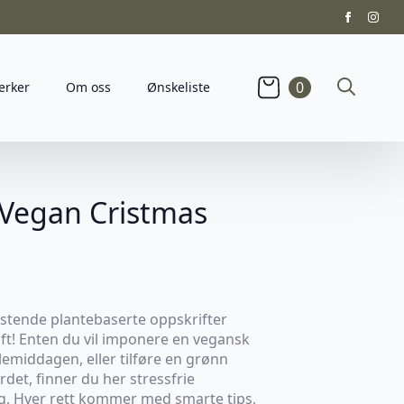
0
erker
Om oss
Ønskeliste
Search
for:
 Vegan Cristmas
istende plantebaserte oppskrifter
øft! Enten du vil imponere en vegansk
ulemiddagen, eller tilføre en grønn
ordet, finner du her stressfrie
ng. Hver rett kommer med smarte tips,