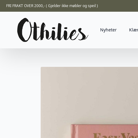
FRI FRAKT OVER 2000,- ( Gjelder ikke møbler og speil )
Nyheter
Klæ