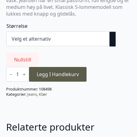
vask. Jeansen har en smal passform, full lengde og er
var:
er:
medium høy på livet. Klassisk 5-lommemodell som
2.100 kr.
630 kr.
lukkes med knapp og glidelås.
Størrelse
Nullstill
Hydra
Mid
Legg I Handlekurv
Vintage
antall
Produktnummer:
108498
Kategorier:
Jeans
,
Klær
Relaterte produkter