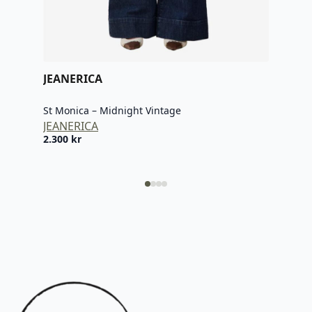
JEA
Fuji
JEA
JEANERICA
2.20
St Monica – Midnight Vintage
JEANERICA
2.300
kr