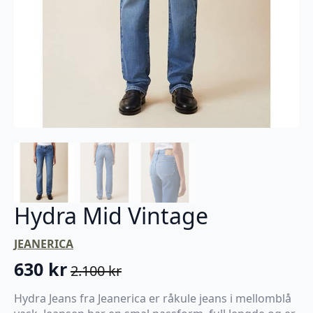
Hydra Mid Vintage
JEANERICA
630
kr
2.100
kr
Opprinnelig
Nåværende
pris
pris
Hydra Jeans fra Jeanerica er råkule jeans i mellomblå