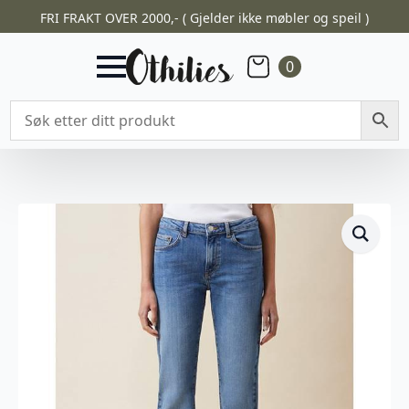
FRI FRAKT OVER 2000,- ( Gjelder ikke møbler og speil )
0