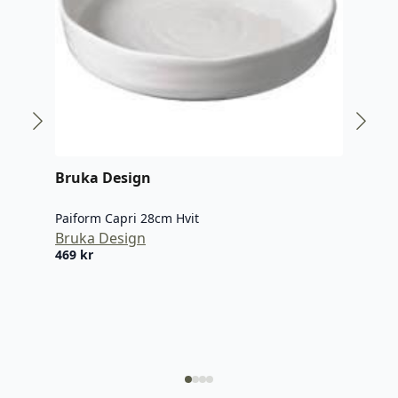
Bruka Design
Paiform Capri 28cm Hvit
Bruka Design
IB 
469
kr
Skjæ
IB L
319