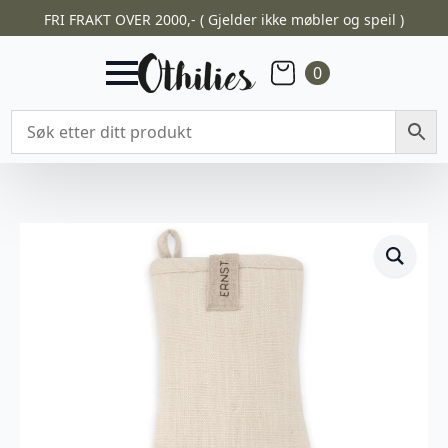
FRI FRAKT OVER 2000,- ( Gjelder ikke møbler og speil )
0